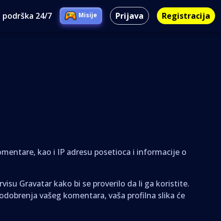
 podrška 24/7
Prijava
Registracija
Misije
mentare, kao i IP adresu posetioca i informacije o
su Gravatar kako bi se proverilo da li ga koristite.
 odobrenja vašeg komentara, vaša profilna slika će