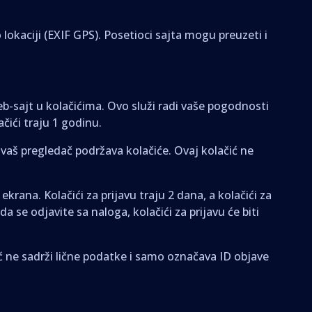
lokaciji (EXIF GPS). Posetioci sajta mogu preuzeti i
b-sajt u kolačićima. Ovo služi radi vaše pogodnosti
čići traju 1 godinu.
i vaš pregledač podržava kolačiće. Ovaj kolačić ne
krana. Kolačići za prijavu traju 2 dana, a kolačići za
 se odjavite sa naloga, kolačići za prijavu će biti
ić ne sadrži lične podatke i samo označava ID objave