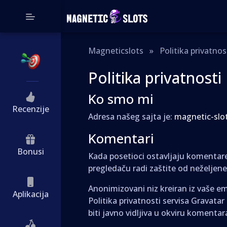
Magneticslots
»
Politika privatnos
Politika privatnosti
Ko smo mi
Recenzije
Adresa našeg sajta je:
magnetic-slo
Komentari
Bonusi
Kada posetioci ostavljaju komentare
pregledaču radi zaštite od neželjene
Anonimizovani niz kreiran iz vaše em
Aplikacija
Politika privatnosti servisa Gravat
biti javno vidljiva u okviru komentar