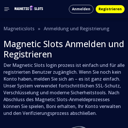
Anmelden
Registrieren
Magneticslots
»
Anmeldung und Registrierung
Magnetic Slots Anmelden und
Registrieren
Der Magnetic Slots login prozess ist einfach und für alle
registrierten Benutzer zugänglich. Wenn Sie noch kein
Konto haben, melden Sie sich an – es ist ganz einfach.
Unser System verwendet fortschrittlichen SSL-Schutz,
Verschlüsselung und moderne Sicherheitstools. Nach
Abschluss des Magnetic Slots-Anmeldeprozesses
können Sie spielen, Boni erhalten, Ihr Konto verwalten
und den Verifizierungsprozess abschließen.